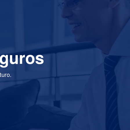
eguros
turo.